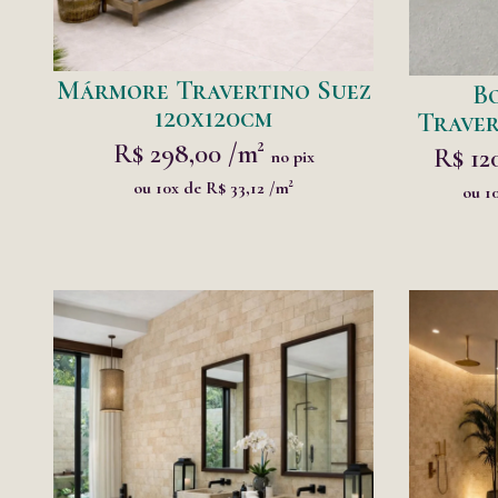
Mármore Travertino Suez
B
120x120cm
Traver
R$ 298,00 /m²
R$ 12
no pix
ou 10x de R$ 33,12 /m²
ou 1