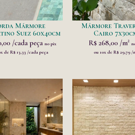
orda Mármore
Mármore Traver
tino Suez 60x40cm
Cairo 7x30c
0,00 /cada peça
R$ 268,00 /m²
no pix
n
0x de R$ 13,33 /cada peça
ou 10x de R$ 29,79 /