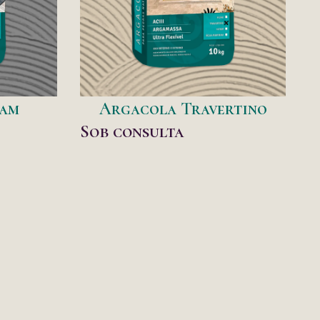
tam
Argacola Travertino
Sob consulta