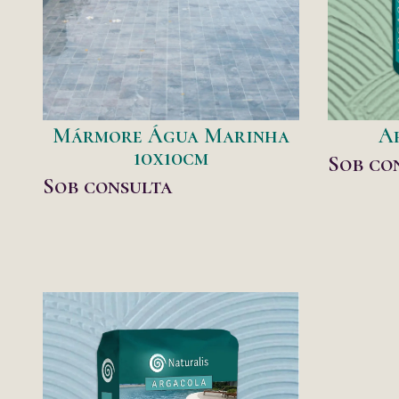
Mármore Água Marinha
A
10x10cm
Sob co
Sob consulta