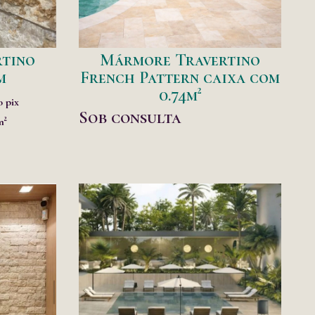
tino
Mármore Travertino
m
French Pattern caixa com
0.74m²
o pix
Sob consulta
m²