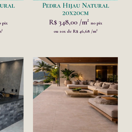
tural
Pedra Hijau Natural
20x20cm
R$ 348,00 /m²
 pix
no pix
m²
ou 10x de R$ 46,68 /m²