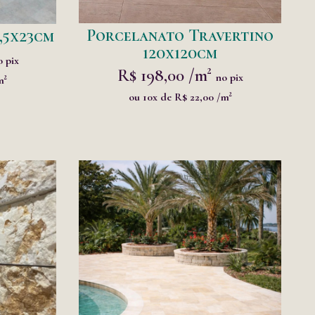
Porcelanato Travertino
,5x23cm
120x120cm
o pix
R$ 198,00 /m²
no pix
m²
ou 10x de R$ 22,00 /m²