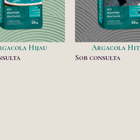
rgacola Hijau
Argacola Hi
nsulta
Sob consulta