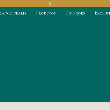
e a Naturalis
Produtos
Coleções
Exclus
Entregamos 
todo Brasi