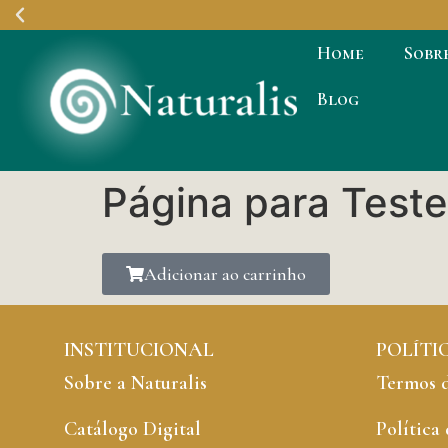
Home
Sobr
Entregamos em
Blog
todo Brasil
Página para Test
Adicionar ao carrinho
INSTITUCIONAL
POLÍTI
Sobre a Naturalis
Termos 
Catálogo Digital
Política