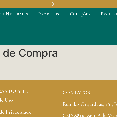
e a Naturalis
Produtos
Coleções
Exclus
Revestimentos
Premium
e de Compra
CAS DO SITE
CONTATOS
de Uso
Rua das Orquídeas, 281, 
 de Privacidade
CEP: 88110-800, Bela Vista