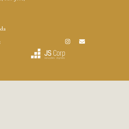
tda
3